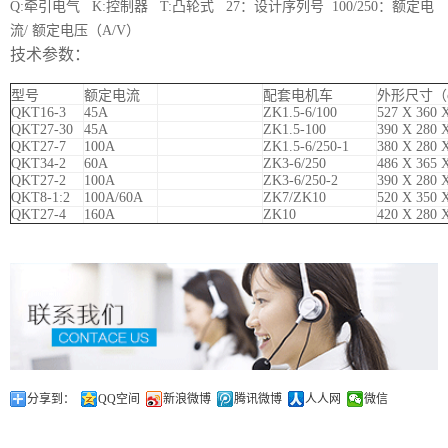
Q:牵引电气 K:控制器 T:凸轮式 27：设计序列号 100/250：额定电
流/ 额定电压（A/V）
技术参数：
型号
额定电流
配套电机车
外形尺寸（
QKT16-3
45A
ZK1.5-6/100
527 X 360 
QKT27-30
45A
ZK1.5-100
390 X 280 
QKT27-7
100A
ZK1.5-6/250-1
380 X 280 
QKT34-2
60A
ZK3-6/250
486 X 365 
QKT27-2
100A
ZK3-6/250-2
390 X 280 
QKT8-1:2
100A/60A
ZK7/ZK10
520 X 350 
QKT27-4
160A
ZK10
420 X 280 
分享到：
QQ空间
新浪微博
腾讯微博
人人网
微信