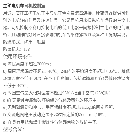
工矿电机车
司机控制室
用途：它在工矿电机车中与机车牵引变流器连接，给变流器提供可识
别的电机转向信号及转速信号。它是司机用来操纵机车运行的主令电
器。司机控制器利用控制电路的低压电器来间接控制主电路的电气设
备，其动作的好坏直接影响到机车的平稳操纵以及各种工况的实现。
防爆形式：矿用一般型
防爆标志：KY
使用环境条件
a) 海拔高度不超过2000m ;
b) 周围环境温度不超过+40℃，24h内的平均温度不超过+ 35℃，最低
环境温度不低于-20℃.在不工作期间，包括运输和贮存)最低环境温度
不低于-40℃ ;
c) 周围空气最大相对湿度不超过95% (相当于空气+25℃时);
d )在无腐蚀金属和破坏绝缘的气体及蒸汽的环境中;
e )无剧烈震动和冲击，垂直倾斜度不超过5&deg;的固定场所;
f) 交流电网电压波动范围不超过额定值的&plusmn;10% ;
g) 在具有甲烷和煤尘爆炸性气体混合物的煤矿井下。
型号含义
：