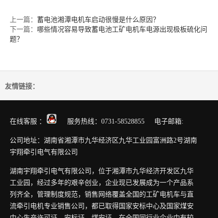
上一篇：
蓄电池湘潭电机车启动很慢是什么原因？
下一篇：
哪些情况容易导致蓄电池工矿电机车电源出现极板硫化问
题？
友情链接：
在线客服 ：
服务热线：0731-58528855 电子邮箱:
公司地址：湖南省湘潭市九华经济区九华工业园富洲路2号湖南
宇翔牵引电气有限公司
湖南宇翔牵引电气有限公司，位于湘潭市九华经济开发区九华
工业园，经过多年的艰辛创业，企业现已发展成为一个产品系
列齐全，管理制度规范，销售网络覆盖全国的工矿电机车与直
流牵引电机专业销售公司，都已取得国家安标中心及国家煤安
中心生产许可证、安标证、煤安证，在全国同行业企业中有较