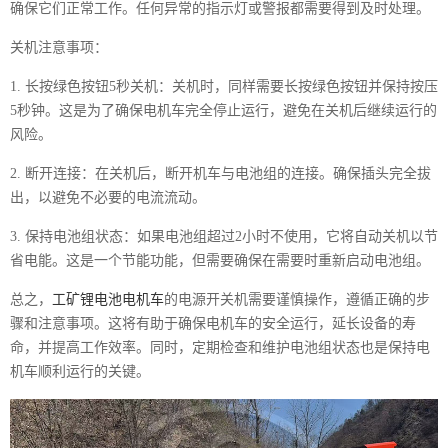
确保它们正常工作。任何异常的指示灯或警报都需要得到及时处理。
关机注意事项：
1.
长按绿色按钮
5
秒关机：关机时，同样需要长按绿色按钮并保持按压
5
秒钟。这是为了确保电机车完全停止运行，避免在关机后继续运行的
风险。
2.
断开连接：在关机后，断开机车与电池组的连接。确保插头完全拔
出，以避免不必要的电流流动。
3.
保持电池组状态：如果电池组超过
2
小时不使用，它将自动关机以节
省电能。这是一个节能功能，但需要确保在需要时重新启动电池组。
总之，
工矿锂电池电机车
的电源开关机需要谨慎操作，遵循正确的步
骤和注意事项。这将有助于确保电机车的安全运行，延长设备的寿
命，并提高工作效率。同时，定期检查和维护电池组状态也是保持电
机车顺利运行的关键。