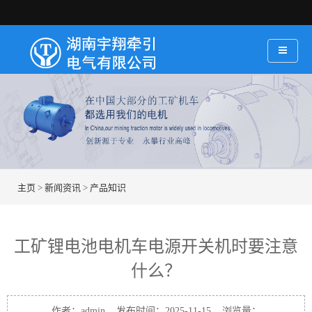
主页
>
新闻资讯
>
产品知识
工矿锂电池电机车电源开关机时要注意
什么？
作者：admin 发布时间：2025-11-15 浏览量：