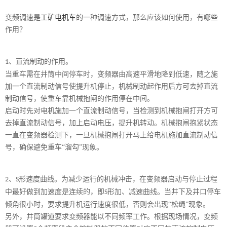
变频调速是
工矿电机车
的一种调速方式，那么应该如何使用，有哪些
作用？
、
直流制动的作用。
1
当重车需在井筒中间停车时，变频器由高速平滑地降到低速，随之施
加一个直流制动信号使提升机停止，机械制动起作用后方可去掉直流
制动信号，使重车靠机械抱闸的作用停在中间。
启动时先对电机施加一个直流制动信号，当检测到机械抱闸打开方可
去掉直流制动信号，加上启动电压，提升机转动。机械抱闸抱紧状态
一直在变频器检测下，一旦机械抱闸打开马上给电机施加直流制动信
号，确保避免重车
“溜勾”现象。
、
形速度曲线。
为减少运行的机械冲击，在变频器启动与停止过程
2
S
中最好做到加速度是连续的，即
形加、减速曲线。当井下及井口停车
S
倾角很小时，要求提升机运行速度很低，否则会出现“松绳”现象。
另外，井筒罐道要求变频器能以不同频率工作。根据现场情况，变频